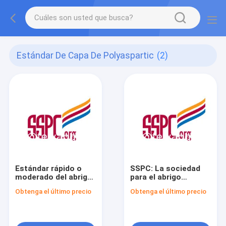
Estándar De Capa De Polyaspartic
(2)
Estándar rápido o
SSPC: La sociedad
moderado del abrigo
para el abrigo
alifático de Polyurea
alifático de Polyurea
Obtenga el último precio
Obtenga el último precio
del Dos-Componente
del Dos-componente
de sequedad de
de no. 39 de la
funcionamiento
ESPECIFICACIÓN de
la pintura de las