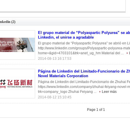
grupo material de “Polyaspartic Polyurea” se abrió en Linkedin, el unirse a
agradable
inkedin
(2)
El grupo material de “Polyaspartic Polyurea” se ab
Linkedin, el unirse a agradable
El grupo material de “Polyaspartic Polyurea” se abrió en L
http://www.linkedin.com/groups/Polyaspartic-polyurea-ma
home=&gid=4703101&trk=anet_ug_hm Material del ...
2014-08-13 16:17:53
Página de Linkedin del Limitado-Funcionario de Z
Novel Materials Corporation
Página de Linkedin del Limitado-Funcionario de Zhuhai F
https://www.linkedin.com/company/zhuhai-feiyang-novel-ma
trk=company_logo Zhuhai Feiyang ...
Leer más
2014-08-12 15:10:45
Page 1 of 1