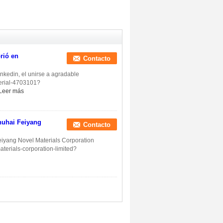
rió en
Contacto
inkedin, el unirse a agradable
terial-4703101?
Leer más
huhai Feiyang
Contacto
eiyang Novel Materials Corporation
terials-corporation-limited?