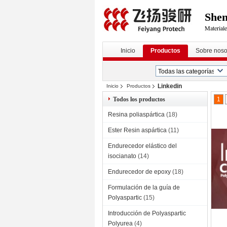
Shen
Materiale
Inicio
Productos
Sobre noso
Linkedin
Inicio
Productos
Todos los productos
1
Resina poliaspártica
(18)
Ester Resin aspártica
(11)
Endurecedor elástico del
isocianato
(14)
Endurecedor de epoxy
(18)
Formulación de la guía de
Polyaspartic
(15)
Introducción de Polyaspartic
Polyurea
(4)