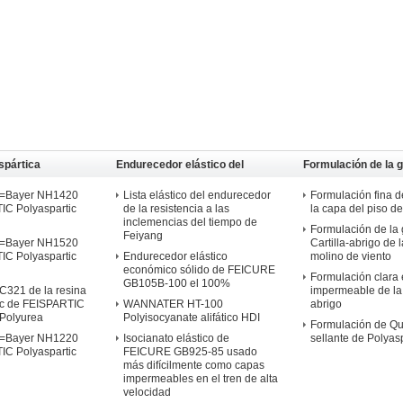
spártica
Endurecedor elástico del
Formulación de la g
isocianato
Polyaspartic
0=Bayer NH1420
Lista elástico del endurecedor
Formulación fina d
IC Polyaspartic
de la resistencia a las
la capa del piso de
inclemencias del tiempo de
Formulación de la 
Feiyang
0=Bayer NH1520
Cartilla-abrigo de l
IC Polyaspartic
Endurecedor elástico
molino de viento
económico sólido de FEICURE
Formulación clara 
GB105B-100 el 100%
C321 de la resina
impermeable de la
ic de FEISPARTIC
WANNATER HT-100
abrigo
 Polyurea
Polyisocyanate alifático HDI
Formulación de Qu
0=Bayer NH1220
Isocianato elástico de
sellante de Polyasp
IC Polyaspartic
FEICURE GB925-85 usado
más difícilmente como capas
impermeables en el tren de alta
velocidad