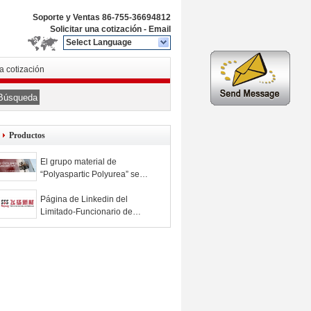
Soporte y Ventas
86-755-36694812
Solicitar una cotización
-
Email
Select Language
na cotización
Búsqueda
Productos
El grupo material de
“Polyaspartic Polyurea” se
abrió en Linkedin, el unirse a
agradable
Página de Linkedin del
Limitado-Funcionario de
Zhuhai Feiyang Novel
Materials Corporation