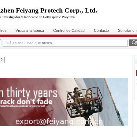
zhen Feiyang Protech Corp., Ltd.
s investigador y fabricante de Polyaspartic Polyurea
tros
Visita a la fábrica
Control de Calidad
Contacto
Solicitar u
2