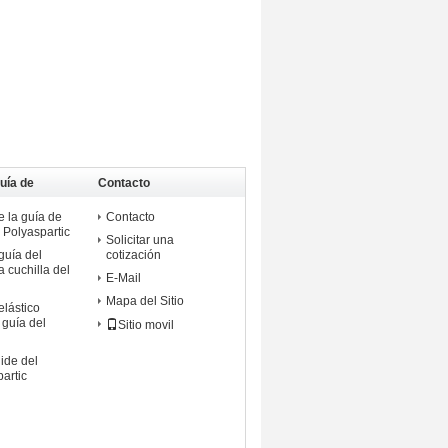
uía de
Contacto
e la guía de
Contacto
 Polyaspartic
Solicitar una
guía del
cotización
a cuchilla del
E-Mail
Mapa del Sitio
elástico
 guía del
Sitio movil
ide del
artic