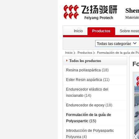
Shen
Materiale
Inicio
Productos
Sobre noso
Inicio
Productos
Formulación de la guía de Po
Todos los productos
Fo
Resina poliaspártica
(18)
Ester Resin aspártica
(11)
Endurecedor elástico del
isocianato
(14)
Endurecedor de epoxy
(18)
Formulación de la guía de
Polyaspartic
(15)
Introducción de Polyaspartic
Polyurea
(4)