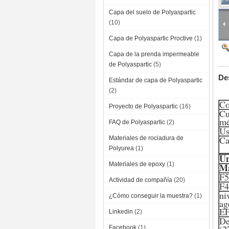
Capa del suelo de Polyaspartic
(10)
Capa de Polyaspartic Proctive
(1)
Capa de la prenda impermeable
de Polyaspartic
(5)
De
Estándar de capa de Polyaspartic
(2)
Co
Proyecto de Polyaspartic
(16)
Cu
mé
FAQ de Polyaspartic
(2)
U
Ca
Materiales de rociadura de
Polyurea
(1)
Un
Materiales de epoxy
(1)
Ma
F5
Actividad de compañía
(20)
F4
ni
¿Cómo conseguir la muestra?
(1)
ag
E
Linkedin
(2)
De
Facebook
(1)