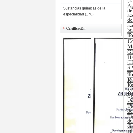
(2
Ag
Sustancias químicas de la
de
ac
especialidad
(176)
de
ac
bu
Certificación
To
Co
Ma
G
H
(
S-
To
Ra
Es
Vi
Co
só
Ti
de
Ti
du
Gr
Du