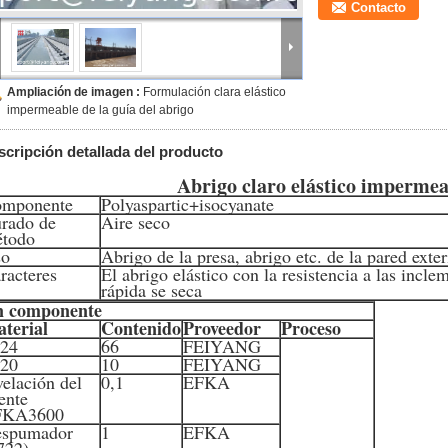
Contacto
Ampliación de imagen :
Formulación clara elástico
impermeable de la guía del abrigo
scripción detallada del producto
Abrigo claro elástico imperme
mponente
Polyaspartic+isocyanate
rado de
Aire seco
todo
so
Abrigo de la presa, abrigo etc. de la pared exter
racteres
El abrigo elástico con la resistencia a las incle
rápida se seca
 componente
terial
Contenido
Proveedor
Proceso
24
66
FEIYANG
20
10
FEIYANG
velación del
0,1
EFKA
ente
FKA3600
spumador
1
EFKA