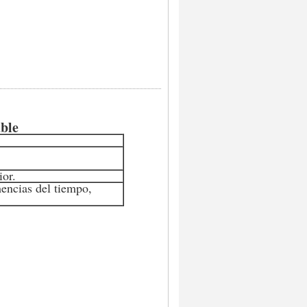
able
ior.
mencias del tiempo,