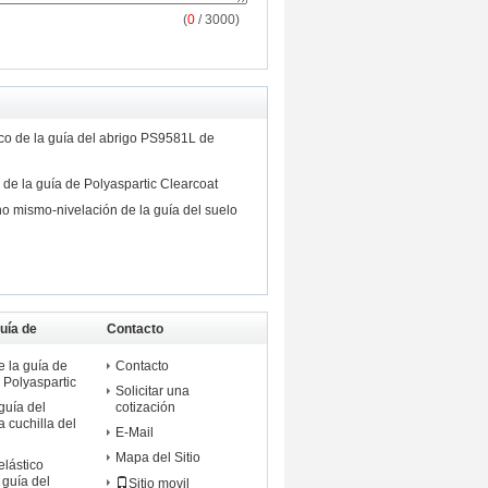
(
0
/ 3000)
co de la guía del abrigo PS9581L de
 de la guía de Polyaspartic Clearcoat
o mismo-nivelación de la guía del suelo
uía de
Contacto
e la guía de
Contacto
 Polyaspartic
Solicitar una
guía del
cotización
a cuchilla del
E-Mail
Mapa del Sitio
elástico
 guía del
Sitio movil