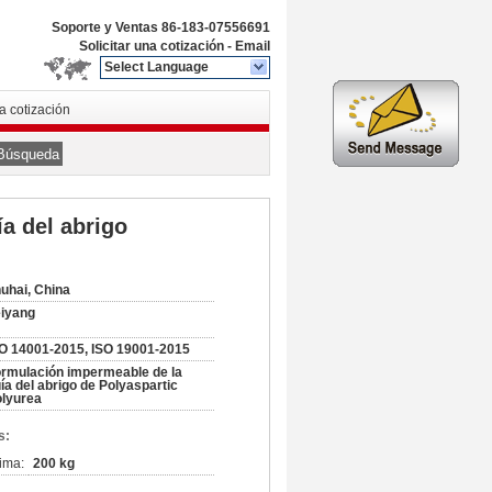
Soporte y Ventas
86-183-07556691
Solicitar una cotización
-
Email
Select Language
na cotización
Búsqueda
a del abrigo
uhai, China
iyang
O 14001-2015, ISO 19001-2015
rmulación impermeable de la
ía del abrigo de Polyaspartic
lyurea
s:
ima:
200 kg