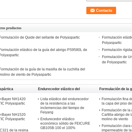
tros productos
Formulación de Quide del sellante de Polyaspartic
Formulación elásti
Polyaspartic
Formulación elástico de la guía del abrigo PS9580L de
Formulación rígida
Polyaspartic
Formulación de Un
de Polyaspartic
Formulación de la guía de la masilla de la cuchilla del
molino de viento de Polyaspartic
spártica
Endurecedor elástico del
Formulación de la g
isocianato
Polyaspartic
0=Bayer NH1420
Lista elástico del endurecedor
Formulación fina d
IC Polyaspartic
de la resistencia a las
la capa del piso de
inclemencias del tiempo de
Formulación de la 
Feiyang
0=Bayer NH1520
Cartilla-abrigo de l
IC Polyaspartic
Endurecedor elástico
molino de viento
económico sólido de FEICURE
Formulación clara 
GB105B-100 el 100%
C321 de la resina
impermeable de la