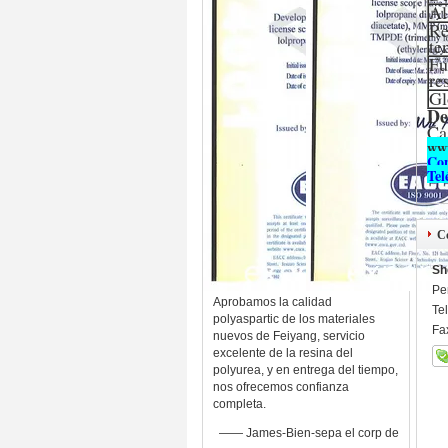
Al
Re
te
Fu
re
Gl
De
Cas
www
Con
Tel
C
Sh
Pe
Aprobamos la calidad
Te
polyaspartic de los materiales
Fa
nuevos de Feiyang, servicio
excelente de la resina del
polyurea, y en entrega del tiempo,
nos ofrecemos confianza
completa.
—— James-Bien-sepa el corp de