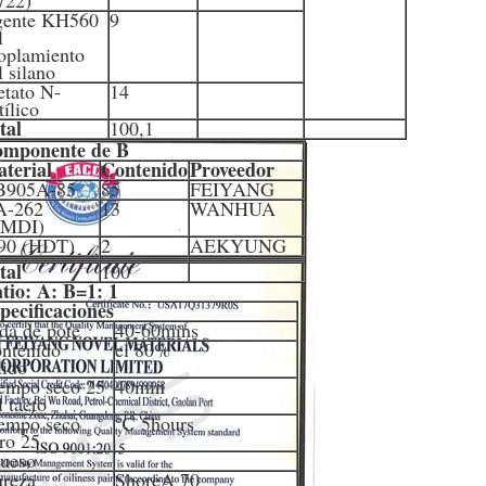
722)
ente KH560
9
l
oplamiento
l silano
etato N-
14
tílico
tal
100,1
mponente de B
terial
Contenido
Proveedor
B905A-85
85
FEIYANG
A-262
13
WANHUA
HMDI)
90 (HDT)
2
AEKYUNG
tal
100
tio: A: B=1: 1
pecificaciones
da de pote
40-60mins
ntenido
el 80%
lido
empo seco 25
40min
l tacto
empo seco
℃ 5hours
ro 25
ueso
reza
ShoreA 70