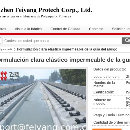
zhen Feiyang Protech Corp., Ltd.
s investigador y fabricante de Polyaspartic Polyurea
tros
Visita a la fábrica
Control de Calidad
Contacto
Solicitar u
Formulación clara elástico impermeable de la guía del abrigo
lyaspartic
rmulación clara elástico impermeable de la guí
Datos del producto:
Lugar de origen:
Zh
Nombre de la
Fe
marca:
Certificación:
IS
Fo
Número de
gu
modelo:
Po
Pago y Envío Término
Cantidad de orden mín