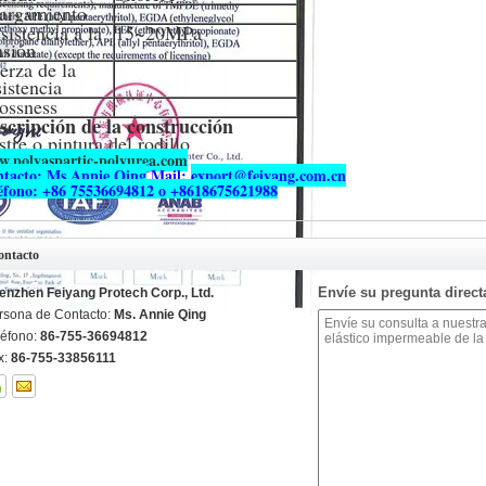
argamiento
sistencia a la
15~20MPa
nsión
erza de la
sistencia
ossness
scripción de la construcción
tre o pintura del rodillo
.polyaspartic-polyurea.com
tacto: Ms Annie Qing
Mail:
export@feiyang.com.cn
éfono: +86 75536694812 o +8618675621988
ontacto
Envíe su pregunta direc
enzhen Feiyang Protech Corp., Ltd.
rsona de Contacto:
Ms. Annie Qing
léfono:
86-755-36694812
x:
86-755-33856111