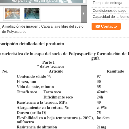
Tiempo de entrega:
Condiciones de pago:
Capacidad de la fuente
Contacto
Ampliación de imagen :
Capa al aire libre del suelo
de Polyaspartic
scripción detallada del producto
racterística de la capa del suelo de Polyaspartic y formulación de
guía
Parte I
* datos técnicos
No.
Artículo
Resultado
Contenido sólido %
97
Fineza, um
30
Vida de pote, minuto
35
Time/h seco
Tacto seco
42min
Difícilmente seco
24h
Resistencia a la tensión, MPa
40
Alargamiento en la rotura, %
el 9%
Dureza (orilla D)
75
Flexibilidad en a baja temperatura (- 20℃),
los 6cm
milímetro
Resistencia de abrasión
21mg