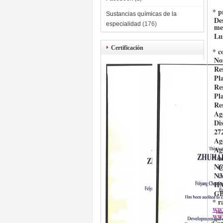
* p
Sustancias químicas de la
De
especialidad
(176)
me
Lus
Certificación
* c
No
Re
Pl
Re
Pl
Re
Ag
Di
27
Ag
Ag
* c
No
N3
H
GB
* r
www
www
Con