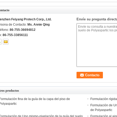
ontacto
Envíe su pregunta direc
enzhen Feiyang Protech Corp., Ltd.
rsona de Contacto:
Ms. Annie Qing
léfono:
86-755-36694812
x:
86-755-33856111
tros productos
Formulación fina de la guía de la capa del piso de
Formulación rígida
Polyaspartic
Formulación de Un
de Polyaspartic
Formulación de Uno mismo-nivelación de la guía del suelo
Formulación al aire