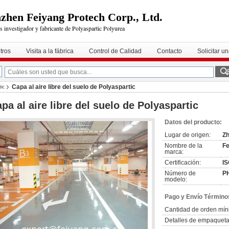
zhen Feiyang Protech Corp., Ltd.
s investigador y fabricante de Polyaspartic Polyurea
tros
Visita a la fábrica
Control de Calidad
Contacto
Solicitar u
Capa al aire libre del suelo de Polyaspartic
ic
pa al aire libre del suelo de Polyaspartic
Datos del producto:
Lugar de origen:
Zh
Nombre de la
Fe
marca:
Certificación:
IS
Número de
P
modelo:
Pago y Envío Término
Cantidad de orden mín
Detalles de empaqueta