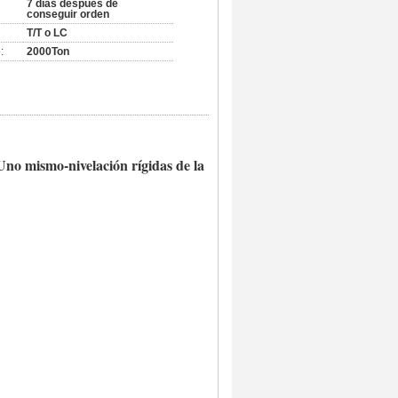
7 días después de
conseguir orden
T/T o LC
:
2000Ton
 Uno mismo-nivelación rígidas de la