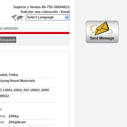
Soporte y Ventas
86-755-36694812
Solicitar una cotización
-
Email
Select Language
na cotización
Búsqueda
uhai, China
iyang Novel Materials
O 14001-2004, ISO 19001-2000
H9502
s:
ima:
200kg
do:
20kg/drum