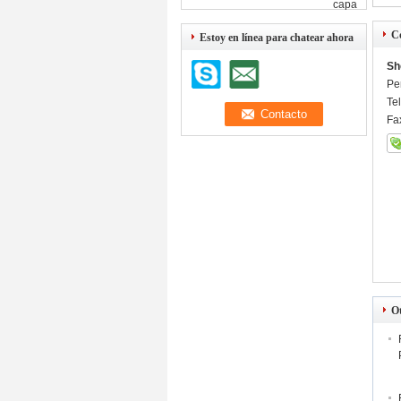
capa
C
Estoy en línea para chatear ahora
Sh
Pe
Te
Fa
O