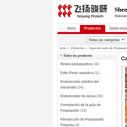
Shen
Materiale
Inicio
Productos
Sobre noso
Inicio
Productos
Capa del suelo de Polyaspart
Todos los productos
Ca
Resina poliaspártica
(18)
Ester Resin aspártica
(11)
Endurecedor elástico del
isocianato
(14)
Endurecedor de epoxy
(18)
Formulación de la guía de
Polyaspartic
(15)
Introducción de Polyaspartic
Polyurea
(4)