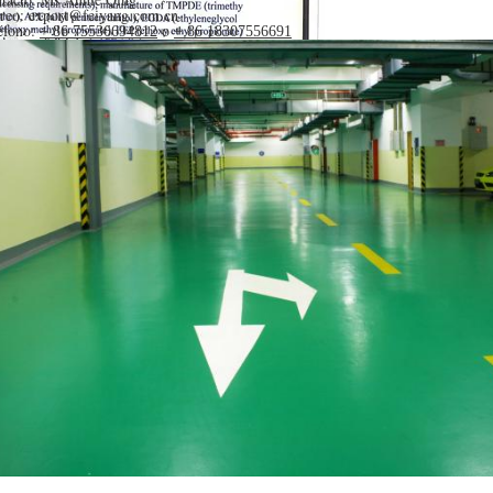
reo: export@feiyang.com.cn
éfono:
o
+ 86 75536694812
+ 86 18307556691