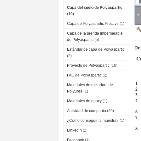
Capa del suelo de Polyaspartic
(10)
Capa de Polyaspartic Proctive
(1)
Capa de la prenda impermeable
de Polyaspartic
(5)
De
Estándar de capa de Polyaspartic
(2)
Ca
Proyecto de Polyaspartic
(16)
FAQ de Polyaspartic
(2)
1
Materiales de rociadura de
2
Polyurea
(1)
3
4
Materiales de epoxy
(1)
6
Actividad de compañía
(20)
7
¿Cómo conseguir la muestra?
(1)
8
Linkedin
(2)
Facebook
(1)